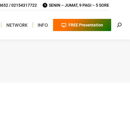
652 / 02154317722
SENIN – JUMAT, 9 PAGI – 5 SORE
NETWORK
INFO
FREE Presentation
Searc