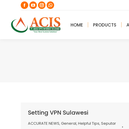
Facebook
YouTube
Instagram
Whatsapp
page
page
page
page
opens
opens
opens
opens
HOME
PRODUCTS
in
in
in
in
new
new
new
new
window
window
window
window
Setting VPN Sulawesi
ACCURATE NEWS
,
General
,
Helpful Tips
,
Seputar