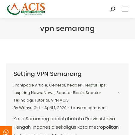
Search:
vpn semarang
Setting VPN Semarang
Frontpage Article
,
General
,
header
,
Helpful Tips
,
Inspiring News
,
News
,
Seputar Bisnis
,
Seputar
Teknologi
,
Tutorial
,
VPN ACIS
By
Wahyu Giri
April 1, 2020
Leave a comment
Kota Semarang adalah ibukota Provinsi Jawa
Tengah, Indonesia sekaligus kota metropolitan