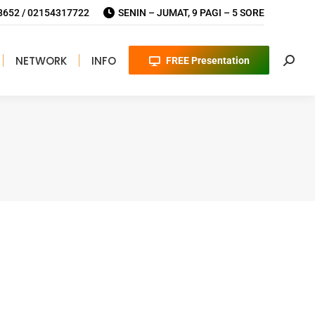
652 / 02154317722
SENIN – JUMAT, 9 PAGI – 5 SORE
NETWORK
INFO
FREE Presentation
Searc