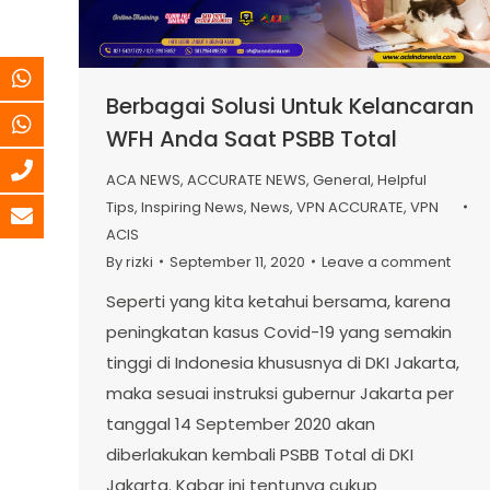
Berbagai Solusi Untuk Kelancaran
WFH Anda Saat PSBB Total
ACA NEWS
,
ACCURATE NEWS
,
General
,
Helpful
Tips
,
Inspiring News
,
News
,
VPN ACCURATE
,
VPN
ACIS
By
rizki
September 11, 2020
Leave a comment
Seperti yang kita ketahui bersama, karena
peningkatan kasus Covid-19 yang semakin
tinggi di Indonesia khususnya di DKI Jakarta,
maka sesuai instruksi gubernur Jakarta per
tanggal 14 September 2020 akan
diberlakukan kembali PSBB Total di DKI
Jakarta. Kabar ini tentunya cukup