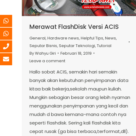
Merawat FlashDisk Versi ACIS
General
,
Hardware news
,
Helpful Tips
,
News
,
Seputar Bisnis
,
Seputar Teknologi
,
Tutorial
By
Wahyu Giri
Februari 18, 2019
Leave a comment
Hallo sobat ACIS, semakin hari semakin
banyak akan kebutuhan penyimpanan data
kitaa baik bekerja,sekolah maupun kuliah.
Mungkin sebagian besar orang lebih nyaman
menggunakan penyimpanan yang kecil dan
mudah d bawa kemana-mana contoh nya
seperti flashdisk. Sering kali flashdisk kita
cepat rusak (ga bisa terbaca,terformat,dll).