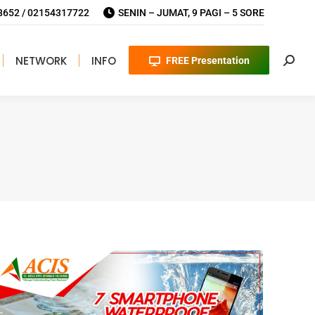
652 / 02154317722
SENIN – JUMAT, 9 PAGI – 5 SORE
NETWORK
INFO
FREE Presentation
Searc