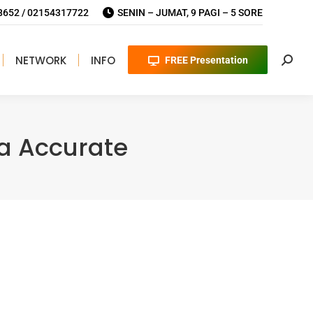
652 / 02154317722
SENIN – JUMAT, 9 PAGI – 5 SORE
NETWORK
INFO
FREE Presentation
Searc
a Accurate