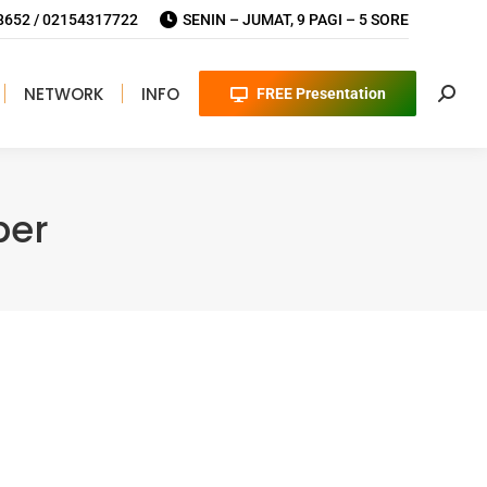
652 / 02154317722
SENIN – JUMAT, 9 PAGI – 5 SORE
NETWORK
INFO
FREE Presentation
Searc
per