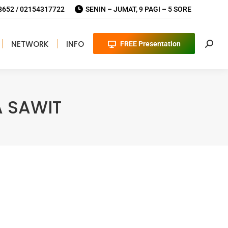
652 / 02154317722
SENIN – JUMAT, 9 PAGI – 5 SORE
NETWORK
INFO
FREE Presentation
Searc
A SAWIT