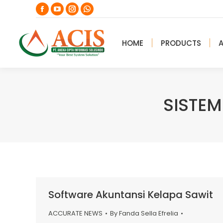
Facebook
YouTube
Instagram
Whatsapp
page
page
page
page
opens
opens
opens
opens
HOME
PRODUCTS
in
in
in
in
new
new
new
new
window
window
window
window
SISTEM
Software Akuntansi Kelapa Sawit
ACCURATE NEWS
By
Fanda Sella Efrelia