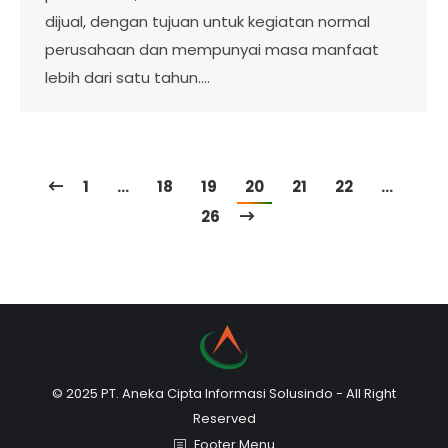
dijual, dengan tujuan untuk kegiatan normal
perusahaan dan mempunyai masa manfaat
lebih dari satu tahun.…
1
…
18
19
20
21
22
…
26
© 2025 PT. Aneka Cipta Informasi Solusindo - All Right
Reserved
Footer Menu