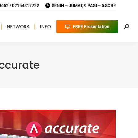
652 / 02154317722
SENIN – JUMAT, 9 PAGI – 5 SORE
NETWORK
INFO
FREE Presentation
Searc
Accurate