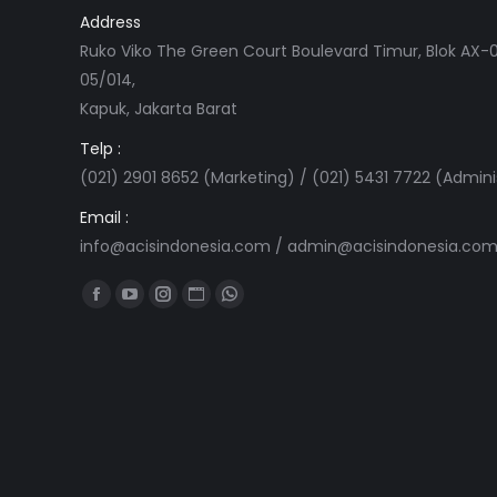
Address
Ruko Viko The Green Court Boulevard Timur, Blok AX-0
05/014,
Kapuk, Jakarta Barat
Telp :
(021) 2901 8652 (Marketing) / (021) 5431 7722 (Admini
Email :
info@acisindonesia.com
/
admin@acisindonesia.co
Find us on:
Facebook
YouTube
Instagram
Website
Whatsapp
page
page
page
page
page
opens
opens
opens
opens
opens
in
in
in
in
in
new
new
new
new
new
window
window
window
window
window