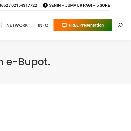
652 / 02154317722
SENIN – JUMAT, 9 PAGI – 5 SORE
NETWORK
INFO
FREE Presentation
Searc
n e-Bupot.