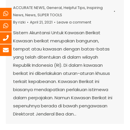
ACCURATE NEWS
,
General
,
Helpful Tips
,
Inspiring
News
,
News
,
SUPER TOOLS
By
rizki
April 21, 2021
Leave a comment
Sistem Akuntansi Untuk Kawasan Berikat
Kawasan berikat merupakan bangunan,
tempat atau kawasan dengan batas-batas
yang telah ditentukan di dalam wilayah
Republik Indonesia (RI). Di dalam kawasan
berikat ini diberlakukan aturan-aturan khusus
terkait kepabeanan. Kawasan Berikat ini
biasanya mendapatkan perlakuan istimewa
dalam perpajakan. Namun Kawasan Berikat ini
sepenuhnya berada di bawah pengawasan
Direktorat Jenderal Bea dan…