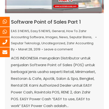
Software Point of Sales Part 1
EAS 3 NEWS
,
Easy 5 NEWS
,
General
,
How To Zahir
Accounting Software
,
Images
,
News
,
Seputar Bisnis
,
Seputar Teknologi
,
Uncategorized
,
Zahir Accounting
By
Maret 28, 2019
Leave a comment
ACIS INDONESIA merupakan Distributor untuk
penjualan Software Point of Sales (POS) untuk
berbagai jenis usaha seperti Retail, Minimarket,
Restoran & Cafe, Apotik, Salon & Spa, Bengkel,
Rental Dll. Kami Authorized Dealer untuk EASY
Power Cash, Ravintola POS, RENE 2, dan Zahir
POS. EASY Power Cash “EASY to use, EASY to
work” EASY Power Cash adalah…