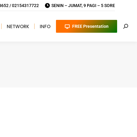
652 / 02154317722
SENIN – JUMAT, 9 PAGI – 5 SORE
NETWORK
INFO
FREE Presentation
Searc