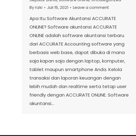
By
rizki
Juli 15, 2021
Leave a comment
Apa Itu Software Akuntansi ACCURATE
ONLINE? Software akuntansi ACCURATE
ONLINE adalah software akuntansi terbaru
dari ACCURATE Accounting software yang
berbasis web base, dapat dibuka di mana
saja kapan saja dengan laptop, komputer,
tablet maupun smartphone Anda. Kelola
transaksi dan laporan keuangan dengan
lebih mudah dan realtime serta tetap user
friendly dengan ACCURATE ONLINE. Software
akuntansi…