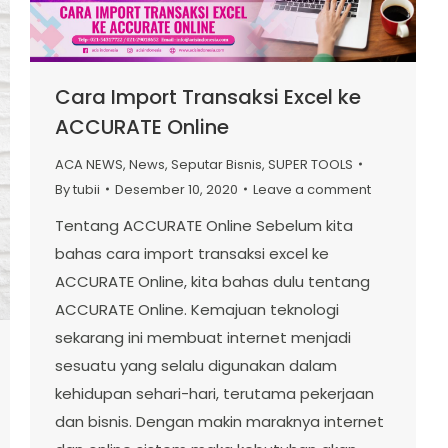
Cara Import Transaksi Excel ke
ACCURATE Online
ACA NEWS
,
News
,
Seputar Bisnis
,
SUPER TOOLS
By
tubii
Desember 10, 2020
Leave a comment
Tentang ACCURATE Online Sebelum kita
bahas cara import transaksi excel ke
ACCURATE Online, kita bahas dulu tentang
ACCURATE Online. Kemajuan teknologi
sekarang ini membuat internet menjadi
sesuatu yang selalu digunakan dalam
kehidupan sehari-hari, terutama pekerjaan
dan bisnis. Dengan makin maraknya internet