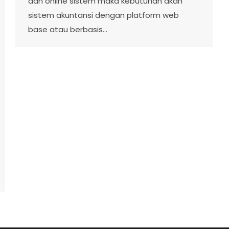
dan online sistem maka kebutuhan akan
sistem akuntansi dengan platform web
base atau berbasis…