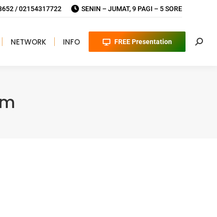
652 / 02154317722
SENIN – JUMAT, 9 PAGI – 5 SORE
NETWORK
INFO
FREE Presentation
Searc
um