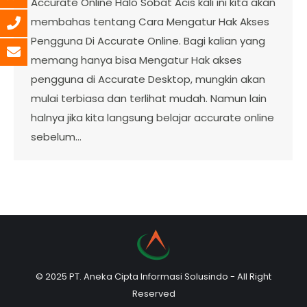
Accurate Online Halo Sobat Acis kali ini kita akan
membahas tentang Cara Mengatur Hak Akses
Pengguna Di Accurate Online. Bagi kalian yang
memang hanya bisa Mengatur Hak akses
pengguna di Accurate Desktop, mungkin akan
mulai terbiasa dan terlihat mudah. Namun lain
halnya jika kita langsung belajar accurate online
sebelum…
© 2025 PT. Aneka Cipta Informasi Solusindo - All Right
Reserved