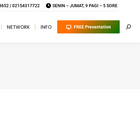
652 / 02154317722
SENIN – JUMAT, 9 PAGI – 5 SORE
NETWORK
INFO
FREE Presentation
Searc