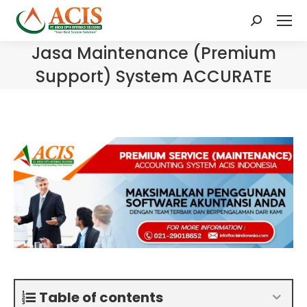
Search:
Jasa Maintenance (Premium
Support) System ACCURATE
Table of contents