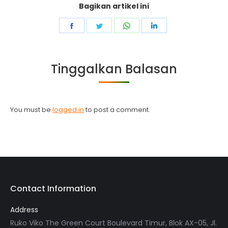
Bagikan artikel ini
Share
Share
Share
Share
on
on
on
on
Facebook
Twitter
WhatsApp
LinkedIn
Tinggalkan Balasan
You must be
logged in
to post a comment.
Contact Information
Address
Ruko Viko The Green Court Boulevard Timur, Blok AX-05, Jl.