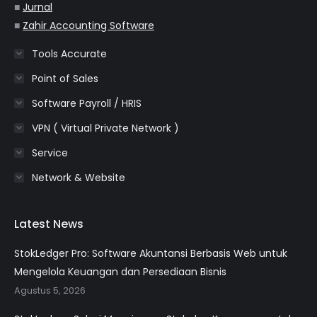
■
Jurnal
■
Zahir Accounting Software
Tools Accurate
Point of Sales
Software Payroll / HRIS
VPN ( Virtual Private Network )
Service
Network & Website
Latest News
StokLedger Pro: Software Akuntansi Berbasis Web untuk
Mengelola Keuangan dan Persediaan Bisnis
Agustus 5, 2026