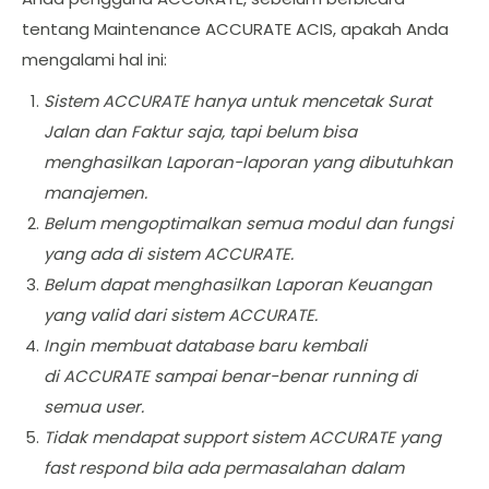
tentang Maintenance ACCURATE ACIS, apakah Anda
mengalami hal ini:
Sistem
ACCURATE
hanya untuk mencetak Surat
Jalan dan Faktur saja, tapi belum bisa
menghasilkan Laporan-laporan yang dibutuhkan
manajemen.
Belum mengoptimalkan semua modul dan fungsi
yang ada di sistem
ACCURATE
.
Belum dapat menghasilkan Laporan Keuangan
yang valid dari sistem
ACCURATE
.
Ingin membuat database baru kembali
di
ACCURATE
sampai benar-benar running di
semua user.
Tidak mendapat support sistem
ACCURATE
yang
fast respond bila ada permasalahan dalam