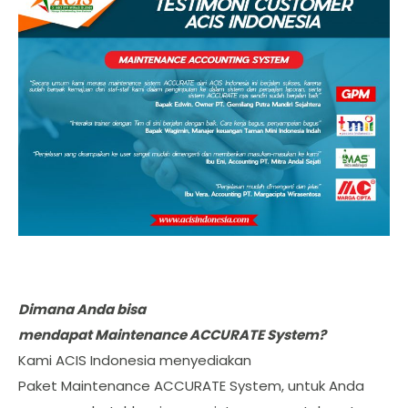
Dimana Anda bisa
mendapat
Maintenance
ACCURATE System
?
Kami ACIS Indonesia
menyediakan
Paket
Maintenance
ACCURATE System
, untuk Anda