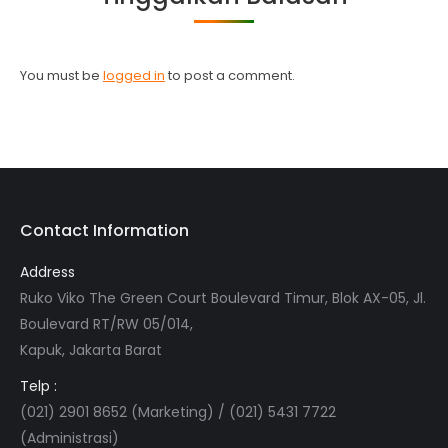
You must be
logged in
to post a comment.
Contact Information
Address
Ruko Viko The Green Court Boulevard Timur, Blok AX-05, Jl.
Boulevard RT/RW 05/014,
Kapuk, Jakarta Barat
Telp :
(021) 2901 8652 (Marketing) / (021) 5431 7722
(Administrasi)