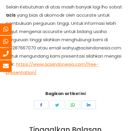
Selain Kebutuhan di atas masih banyak lagi lho sobat
acis
yang bias di akomodir oleh accurate untuk
pembukuan perguruan tinggi. Untuk informasi lebih
lanjut mengenai accurate untuk bidang usaha
perguruan tinggi silahkan menghubungi kami di
081287667070 atau email
wahyu@acisindonesia.com
.
Untuk mengundang kami presentasi silahkan mengisi
LINK:
https://www.acisindonesia.com/free-
presentation/
Bagikan artikel ini
Share
Share
Share
Share
on
on
on
on
Facebook
Twitter
WhatsApp
LinkedIn
Tinggalkan Balasan