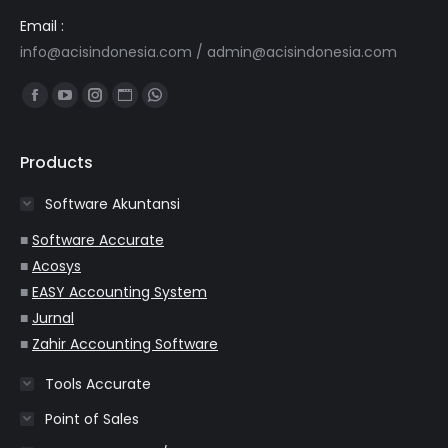
Email :
info@acisindonesia.com
/
admin@acisindonesia.com
Find us on:
Facebook
YouTube
Instagram
Website
Whatsapp
page
page
page
page
page
opens
opens
opens
opens
opens
Products
in
in
in
in
in
Software Akuntansi
new
new
new
new
new
window
window
window
window
window
■
Software Accurate
■
Acosys
■
EASY Accounting System
■
Jurnal
■
Zahir Accounting Software
Tools Accurate
Point of Sales