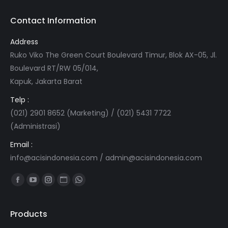
Contact Information
Address
Ruko Viko The Green Court Boulevard Timur, Blok AX-05, Jl.
Boulevard RT/RW 05/014,
Kapuk, Jakarta Barat
Telp :
(021) 2901 8652 (Marketing) / (021) 5431 7722
(Administrasi)
Email :
info@acisindonesia.com
/
admin@acisindonesia.com
Find us on:
Facebook
YouTube
Instagram
Website
Whatsapp
page
page
page
page
page
opens
opens
opens
opens
opens
Products
in
in
in
in
in