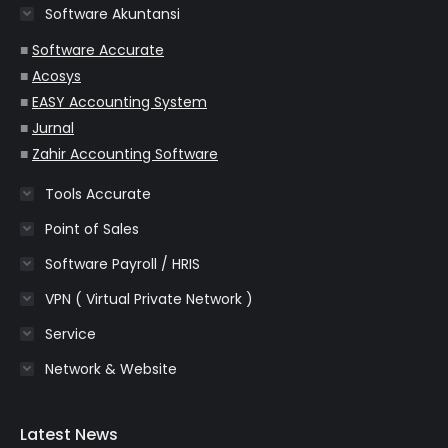
Software Akuntansi
new
new
new
new
new
window
window
window
window
window
■
Software Accurate
■
Acosys
■
EASY Accounting System
■
Jurnal
■
Zahir Accounting Software
Tools Accurate
Point of Sales
Software Payroll / HRIS
VPN ( Virtual Private Network )
Service
Network & Website
Latest News