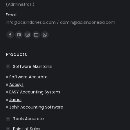
(Administrasi)
Email :
info@acisindonesia.com
/
admin@acisindonesia.com
Find us on:
Facebook
YouTube
Instagram
Website
Whatsapp
page
page
page
page
page
opens
opens
opens
opens
opens
Products
in
in
in
in
in
Software Akuntansi
new
new
new
new
new
window
window
window
window
window
■
Software Accurate
■
Acosys
■
EASY Accounting System
■
Jurnal
■
Zahir Accounting Software
Tools Accurate
Point of Sales