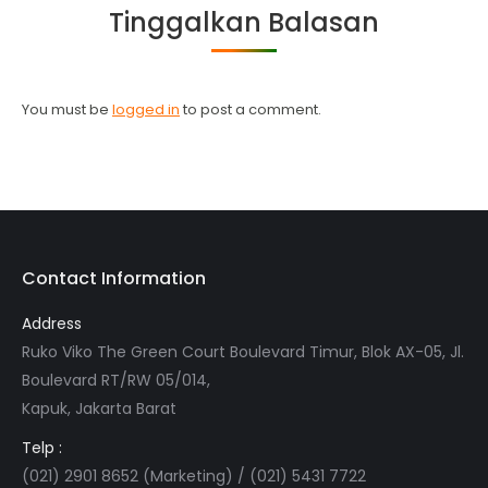
Tinggalkan Balasan
You must be
logged in
to post a comment.
Contact Information
Address
Ruko Viko The Green Court Boulevard Timur, Blok AX-05, Jl.
Boulevard RT/RW 05/014,
Kapuk, Jakarta Barat
Telp :
(021) 2901 8652 (Marketing) / (021) 5431 7722