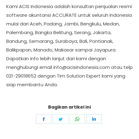
Kami ACIS Indonesia adalah konsultan penjualan resmi
software akuntansi ACCURATE untuk seluruh Indonesia
mulai dari Aceh, Padang, Jambi, Bengkulu, Medan,
Palembang, Bangka Belitung, Serang, Jakarta,
Bandung, Semarang, Surabaya, Bali, Pontianak,
Balikpapan, Manado, Makasar sampai Jayapura.
Dapatkan info lebih lanjut dari kami dengan
menghubungi email
info@acisindonesia.com
atau telp
021-29018652 dengan Tim Solution Expert kami yang
siap membantu Anda.
Bagikan artikel ini
Share
Share
Share
Share
on
on
on
on
Facebook
Twitter
WhatsApp
LinkedIn