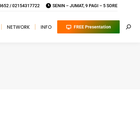
652 / 02154317722
SENIN – JUMAT, 9 PAGI – 5 SORE
NETWORK
INFO
FREE Presentation
Searc