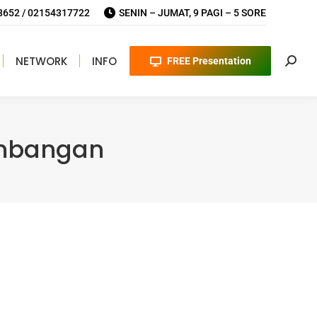
652 / 02154317722
SENIN – JUMAT, 9 PAGI – 5 SORE
NETWORK
INFO
FREE Presentation
Searc
ambangan