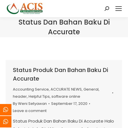
Search:
Status Dan Bahan Baku Di
Accurate
Status Produk Dan Bahan Baku Di
Accurate
Accounting Service
,
ACCURATE NEWS
,
General
,
header
,
Helpful Tips
,
software online
By
Weni Setyawan
September 17, 2020
Leave a comment
Status Produk Dan Bahan Baku Di Accurate Halo