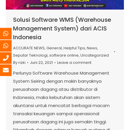
Solusi Software WMS (Warehouse
Management System) dari ACIS
Indonesia
ACCURATE NEWS
,
General
,
Helpful Tips
,
News
,
Seputar Teknologi
,
software online
,
Uncategorized
By
rizki
Juni 22, 2021
Leave a comment
Perlunya Software Warehouse Management
System Seiring dengan makin banyaknya
perusahaan dagang atau distributor di
Indonesia, maka kebutuhan akan sistem
akuntansi untuk mencatat berbagai macam
transaksi keuangan sampai operasional
perusahaan dagang ini juga semakin tinggi.
Ditambah dengan adanya banyak gudang di