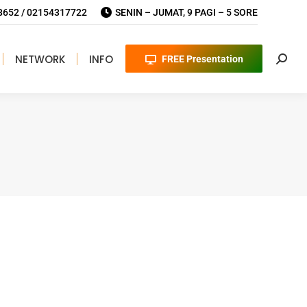
652 / 02154317722
SENIN – JUMAT, 9 PAGI – 5 SORE
NETWORK
INFO
FREE Presentation
Searc