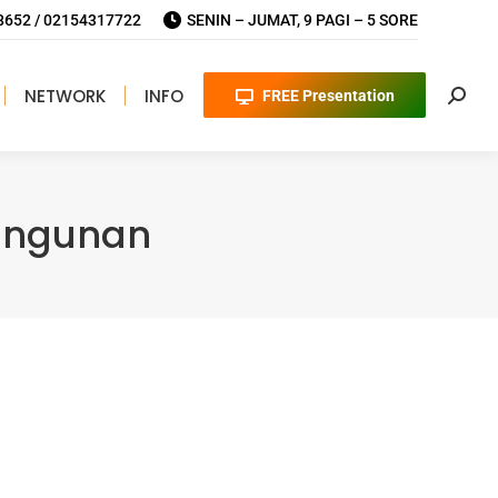
652 / 02154317722
SENIN – JUMAT, 9 PAGI – 5 SORE
NETWORK
INFO
FREE Presentation
Searc
Bangunan