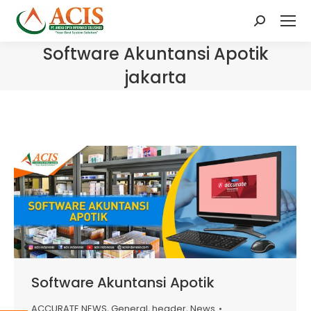
Search:
Software Akuntansi Apotik
jakarta
Software Akuntansi Apotik
ACCURATE NEWS
,
General
,
header
,
News