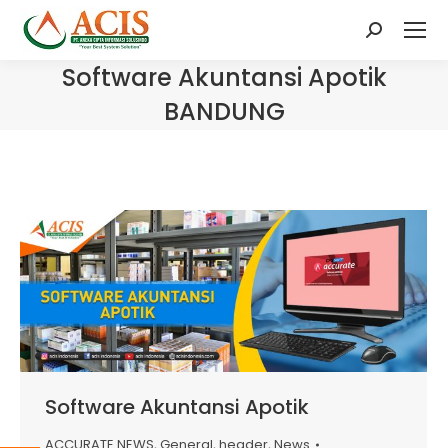
Search:
Software Akuntansi Apotik
BANDUNG
Software Akuntansi Apotik
ACCURATE NEWS
,
General
,
header
,
News