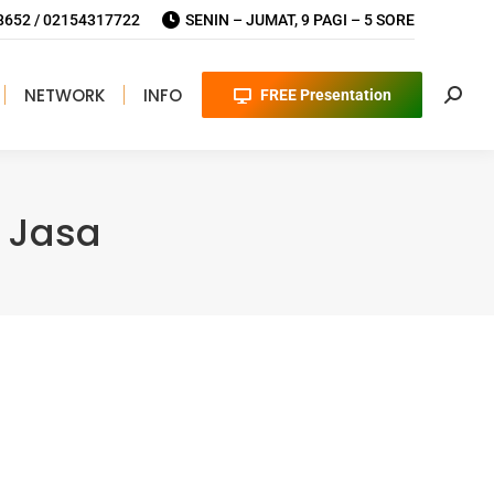
652 / 02154317722
SENIN – JUMAT, 9 PAGI – 5 SORE
NETWORK
INFO
FREE Presentation
Searc
 Jasa