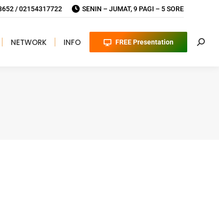
652 / 02154317722
SENIN – JUMAT, 9 PAGI – 5 SORE
NETWORK
INFO
FREE Presentation
Searc