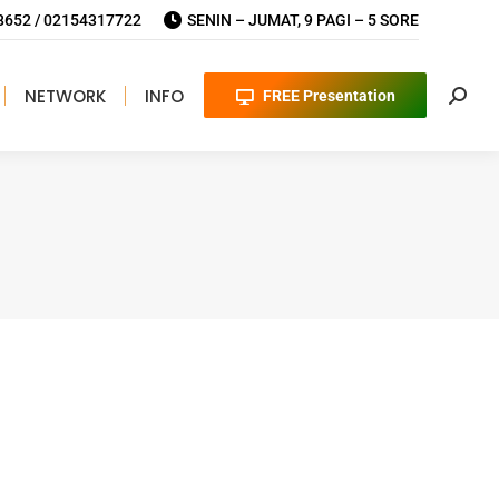
652 / 02154317722
SENIN – JUMAT, 9 PAGI – 5 SORE
NETWORK
INFO
FREE Presentation
Searc