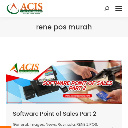
Search:
rene pos murah
Software Point of Sales Part 2
General
,
Images
,
News
,
Ravintola
,
RENE 2 POS
,