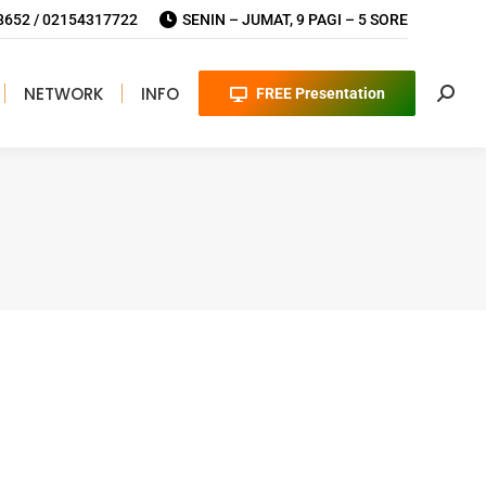
652 / 02154317722
SENIN – JUMAT, 9 PAGI – 5 SORE
NETWORK
INFO
FREE Presentation
Searc