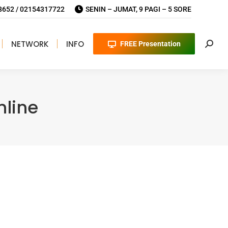
652 / 02154317722
SENIN – JUMAT, 9 PAGI – 5 SORE
NETWORK
INFO
FREE Presentation
Searc
line