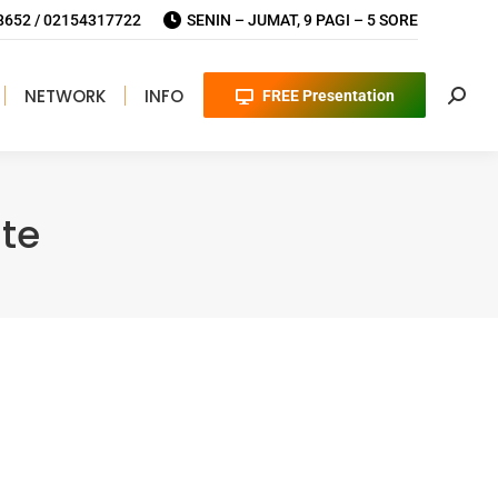
652 / 02154317722
SENIN – JUMAT, 9 PAGI – 5 SORE
NETWORK
INFO
FREE Presentation
Searc
te