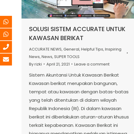
SOLUSI SISTEM ACCURATE UNTUK
KAWASAN BERIKAT
ACCURATE NEWS
,
General
,
Helpful Tips
,
Inspiring
News
,
News
,
SUPER TOOLS
By
rizki
April 21, 2021
Leave a comment
Sistem Akuntansi Untuk Kawasan Berikat
Kawasan berikat merupakan bangunan,
tempat atau kawasan dengan batas-batas
yang telah ditentukan di dalam wilayah
Republik Indonesia (RI). Di dalam kawasan
berikat ini diberlakukan aturan-aturan khusus
terkait kepabeanan. Kawasan Berikat ini
biasanya mendapatkan perlakuan istimewa