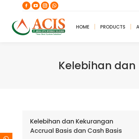
Facebook
YouTube
Instagram
Whatsapp
page
page
page
page
opens
opens
opens
opens
HOME
PRODUCTS
in
in
in
in
new
new
new
new
window
window
window
window
Kelebihan dan
Kelebihan dan Kekurangan
Accrual Basis dan Cash Basis