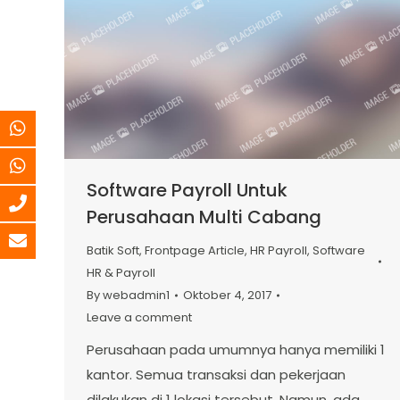
Software Payroll Untuk
Perusahaan Multi Cabang
Batik Soft
,
Frontpage Article
,
HR Payroll
,
Software
HR & Payroll
By
webadmin1
Oktober 4, 2017
Leave a comment
Perusahaan pada umumnya hanya memiliki 1
kantor. Semua transaksi dan pekerjaan
dilakukan di 1 lokasi tersebut. Namun, ada