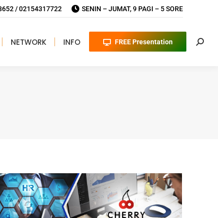
652 / 02154317722
SENIN – JUMAT, 9 PAGI – 5 SORE
NETWORK
INFO
FREE Presentation
Searc