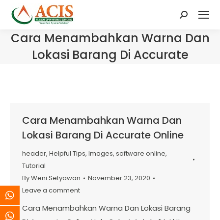
Search:
Cara Menambahkan Warna Dan
Lokasi Barang Di Accurate
Cara Menambahkan Warna Dan
Lokasi Barang Di Accurate Online
header
,
Helpful Tips
,
Images
,
software online
,
Tutorial
By
Weni Setyawan
November 23, 2020
Leave a comment
Cara Menambahkan Warna Dan Lokasi Barang