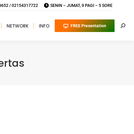
652 / 02154317722
SENIN – JUMAT, 9 PAGI – 5 SORE
NETWORK
INFO
FREE Presentation
Searc
ertas