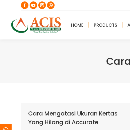
Facebook
YouTube
Instagram
Whatsapp
page
page
page
page
opens
opens
opens
opens
HOME
PRODUCTS
in
in
in
in
new
new
new
new
window
window
window
window
Cara
Cara Mengatasi Ukuran Kertas
Yang Hilang di Accurate