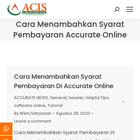
Search:
Cara Menambahkan Syarat
Pembayaran Accurate Online
Cara Menambahkan Syarat
Pembayaran Di Accurate Online
ACCURATE NEWS
,
General
,
header
,
Helpful Tips
,
software online
,
Tutorial
By
Weni Setyawan
Agustus 28, 2020
Leave a comment
Cara Menambahkan Syarat Pembayaran Di