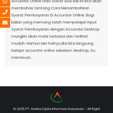
Accurate Online Halo Sobat Acis kali ini kita akan
membahas tentang Cara Menambahkan
Syarat Pembayaran Di Accurate Online. Bagi
kalian yang memang telah mempelajari input
Syarat Pembayaran dengan Accurate Desktop
mungkin akan mulai terbiasa dan terlihat
mudah. Namun lain halnya jika kita langsung
belajar accurate online sebelum desktop, itu
membuat…
© 2025 PT. Aneka Cipta Informasi Solusindo - All Right