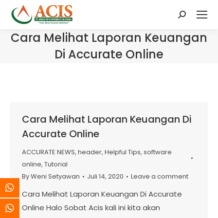
Search:
Cara Melihat Laporan Keuangan
Di Accurate Online
Cara Melihat Laporan Keuangan Di
Accurate Online
ACCURATE NEWS
,
header
,
Helpful Tips
,
software
online
,
Tutorial
By
Weni Setyawan
Juli 14, 2020
Leave a comment
Cara Melihat Laporan Keuangan Di Accurate
Online Halo Sobat Acis kali ini kita akan