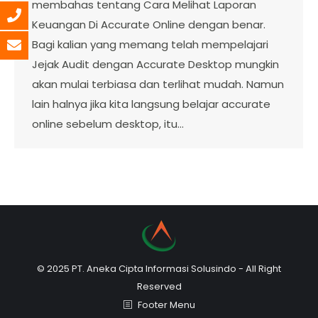
membahas tentang Cara Melihat Laporan
Keuangan Di Accurate Online dengan benar.
Bagi kalian yang memang telah mempelajari
Jejak Audit dengan Accurate Desktop mungkin
akan mulai terbiasa dan terlihat mudah. Namun
lain halnya jika kita langsung belajar accurate
online sebelum desktop, itu…
© 2025 PT. Aneka Cipta Informasi Solusindo - All Right
Reserved
Footer Menu