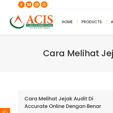
Facebook
YouTube
Instagram
Whatsapp
page
page
page
page
opens
opens
opens
opens
HOME
PRODUCTS
in
in
in
in
new
new
new
new
window
window
window
window
Cara Melihat Je
Cara Melihat Jejak Audit Di
Accurate Online Dengan Benar