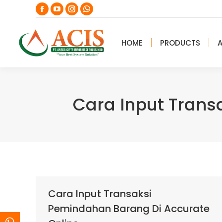
Facebook
YouTube
Instagram
Whatsapp
page
page
page
page
opens
opens
opens
opens
HOME
PRODUCTS
in
in
in
in
new
new
new
new
window
window
window
window
Cara Input Trans
Cara Input Transaksi
Pemindahan Barang Di Accurate