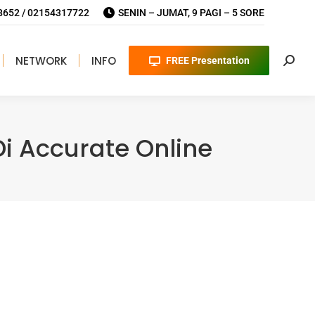
652 / 02154317722
SENIN – JUMAT, 9 PAGI – 5 SORE
NETWORK
INFO
FREE Presentation
Searc
i Accurate Online