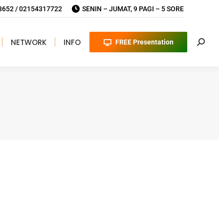
652 / 02154317722
SENIN – JUMAT, 9 PAGI – 5 SORE
NETWORK
INFO
FREE Presentation
Searc