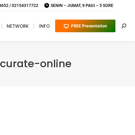
652 / 02154317722
SENIN – JUMAT, 9 PAGI – 5 SORE
NETWORK
INFO
FREE Presentation
Searc
curate-online