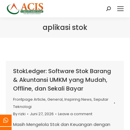
Search:
aplikasi stok
StokLedger: Software Stok Barang
& Akuntansi UMKM yang Mudah,
Offline, dan Sekali Bayar
Frontpage Article
,
General
,
Inspiring News
,
Seputar
Teknologi
By
rizki
Juni 27, 2026
Leave a comment
Masih Mengelola Stok dan Keuangan dengan