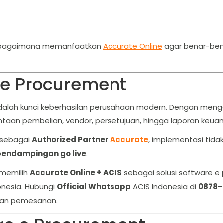
ght bagaimana memanfaatkan
Accurate Online
agar benar-ben
 e Procurement
adalah kunci keberhasilan perusahaan modern. Dengan me
taan pembelian, vendor, persetujuan, hingga laporan keuan
sebagai
Authorized Partner
Accurate
, implementasi tida
 pendampingan go live
.
 memilih
Accurate Online + ACIS
sebagai solusi software e
onesia. Hubungi
Official Whatsapp
ACIS Indonesia di
0878-
t dan pemesanan.