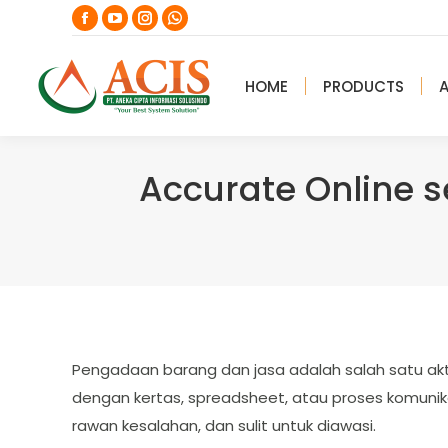
Facebook
YouTube
Instagram
Whatsapp
page
page
page
page
opens
opens
opens
opens
HOME
PRODUCTS
in
in
in
in
new
new
new
new
window
window
window
window
Accurate Online s
Pengadaan barang dan jasa adalah salah satu ak
dengan kertas, spreadsheet, atau proses komunika
rawan kesalahan, dan sulit untuk diawasi.