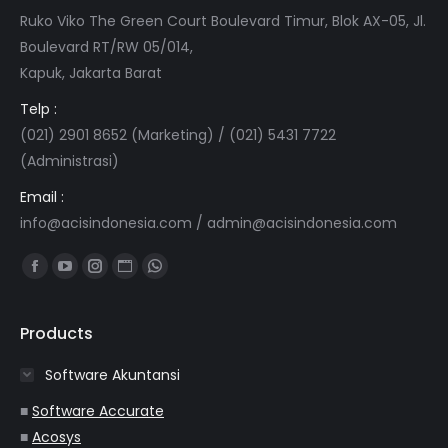
Ruko Viko The Green Court Boulevard Timur, Blok AX-05, Jl.
Boulevard RT/RW 05/014,
Kapuk, Jakarta Barat
Telp :
(021) 2901 8652 (Marketing) / (021) 5431 7722
(Administrasi)
Email :
info@acisindonesia.com
/
admin@acisindonesia.com
Find us on:
Facebook
YouTube
Instagram
Website
Whatsapp
page
page
page
page
page
opens
opens
opens
opens
opens
Products
in
in
in
in
in
Software Akuntansi
new
new
new
new
new
window
window
window
window
window
■
Software Accurate
■
Acosys